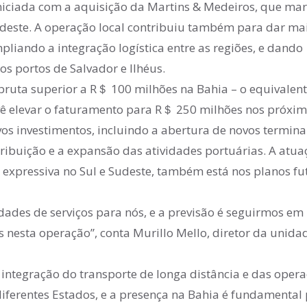
iciada com a aquisição da Martins & Medeiros, que ma
rdeste. A operação local contribuiu também para dar ma
liando a integração logística entre as regiões, e dando
s portos de Salvador e Ilhéus.
ruta superior a R＄ 100 milhões na Bahia – o equivalen
evê elevar o faturamento para R＄ 250 milhões nos próxi
os investimentos, incluindo a abertura de novos terminai
ribuição e a expansão das atividades portuárias. A atua
expressiva no Sul e Sudeste, também está nos planos fu
ades de serviços para nós, e a previsão é seguirmos em
s nesta operação”, conta Murillo Mello, diretor da unida
integração do transporte de longa distância e das oper
diferentes Estados, e a presença na Bahia é fundamental