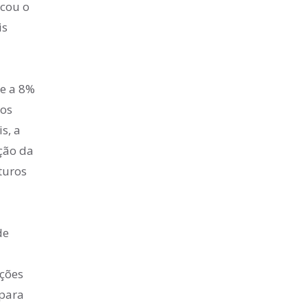
rcou o
is
te a 8%
mos
s, a
ção da
turos
de
ações
 para