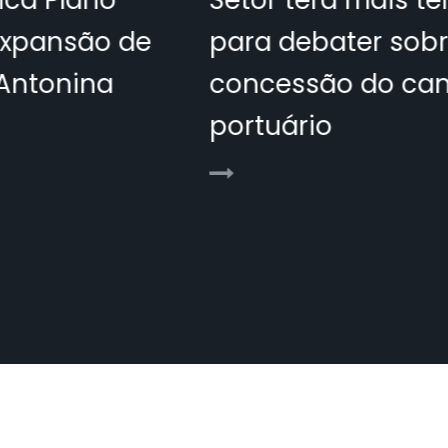
Setor terá mais tempo
para debater sobre
concessão do canal
portuário