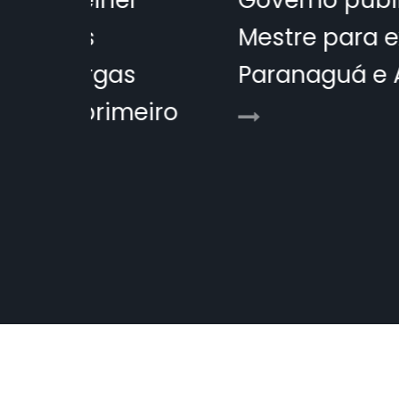
-
Governo publica Plano
Mestre para expansão de
Paranaguá e Antonina
iro