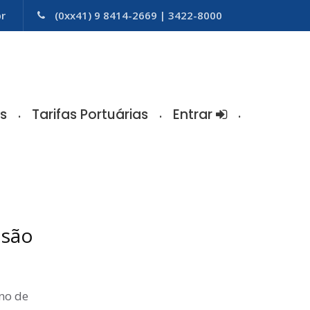
br
(0xx41) 9 8414-2669 | 3422-8000
s
Tarifas Portuárias
Entrar
isão
no de