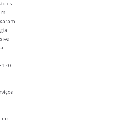
ticos.
ram
ssaram
rgia
sive
 a
e 130
rviços
r em