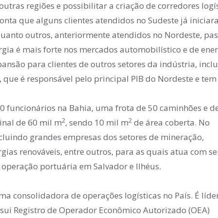
outras regiões e possibilitar a criação de corredores logís
conta que alguns clientes atendidos no Sudeste já inicia
uanto outros, anteriormente atendidos no Nordeste, pa
ergia é mais forte nos mercados automobilístico e de ene
ansão para clientes de outros setores da indústria, inclu
 que é responsável pelo principal PIB do Nordeste e tem
 funcionários na Bahia, uma frota de 50 caminhões e d
2
2
inal de 60 mil m
, sendo 10 mil m
de área coberta. No
incluindo grandes empresas dos setores de mineração,
rgias renováveis, entre outros, para as quais atua com se
 operação portuária em Salvador e Ilhéus.
a consolidadora de operações logísticas no País. É líde
ossui Registro de Operador Econômico Autorizado (OEA)